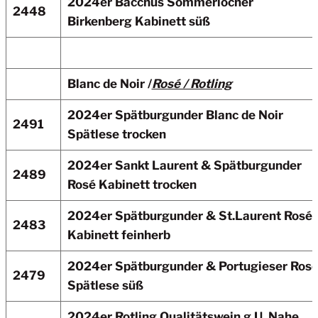
2024er Bacchus Sommerlocher
2448
Birkenberg
Kabinett süß
Blanc de Noir /
Rosé / Rotling
2024er Spätburgunder Blanc de Noir
2491
Spätlese trocken
2024er Sankt Laurent & Spätburgunder
2489
Rosé Kabinett trocken
2024er Spätburgunder & St.Laurent Rosé
2483
Kabinett feinherb
2024er Spätburgunder & Portugieser Ros
2479
Spätlese süß
2024er Rotling
Qualitätswein g.U. Nahe