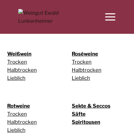
Zum
Inhalt
springen
Weißwein
Roséweine
Trocken
Trocken
Halbtrocken
Halbtrocken
Lieblich
Lieblich
Rotweine
Sekte & Seccos
Trocken
Säfte
Halbtrocken
Spiritousen
Lieblich