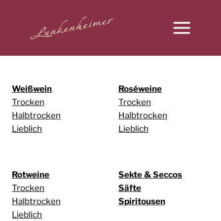
Zum
Inhalt
springen
Weißwein
Roséweine
Trocken
Trocken
Halbtrocken
Halbtrocken
Lieblich
Lieblich
Rotweine
Sekte & Seccos
Trocken
Säfte
Halbtrocken
Spiritousen
Lieblich