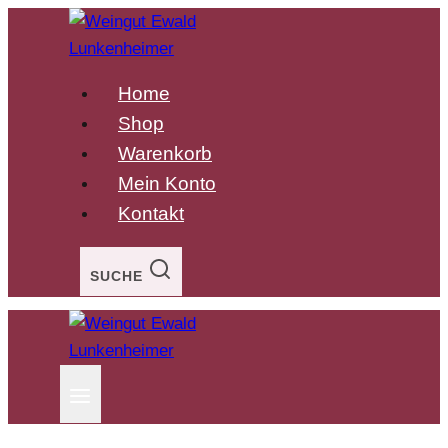
Zum
Inhalt
springen
Home
Shop
Warenkorb
Mein Konto
Kontakt
SUCHE